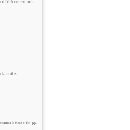
d l'étirement puis
 la suite.
reaux à la Haute-Île