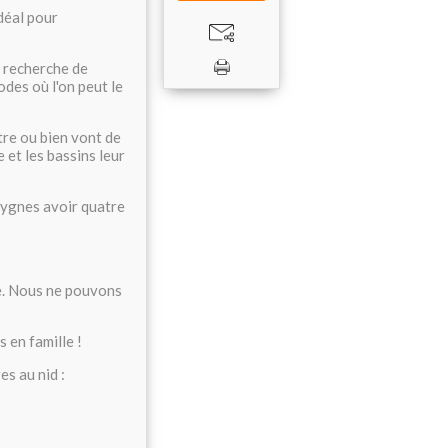
idéal pour
a recherche de
odes où l'on peut le
utre ou bien vont de
 et les bassins leur
cygnes avoir quatre
ire. Nous ne pouvons
 en famille !
es au nid :