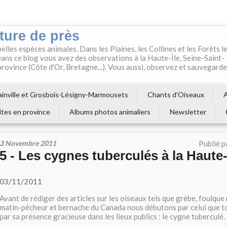
ture de près
belles espèces animales. Dans les Plaines, les Collines et les Forêts l
ns ce blog vous avez des observations à la Haute-Île, Seine-Saint-
 province (Côte d'Or, Bretagne...). Vous aussi, observez et sauvegard
inville et Grosbois-Lésigny-Marmousets
Chants d'Oiseaux
A
ites en province
Albums photos animaliers
Newsletter
3 Novembre 2011
Publié p
5 - Les cygnes tuberculés à la Haute-
03/11/2011
Avant de rédiger des articles sur les oiseaux tels que grèbe, foulque
matin-pêcheur et bernache du Canada nous débutons par celui que t
par sa présence gracieuse dans les lieux publics : le cygne tuberculé.