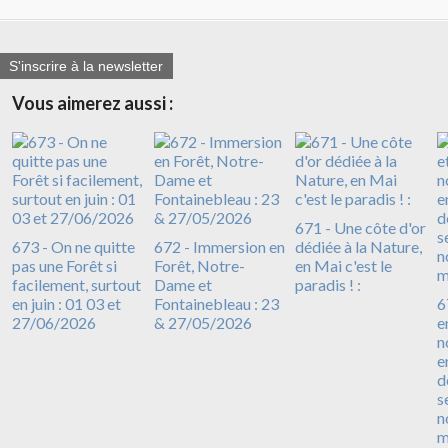
S'inscrire à la newsletter
Vous aimerez aussi :
671 - Une côte d'or
673 - On ne quitte
672 - Immersion en
dédiée à la Nature,
pas une Forêt si
Forêt, Notre-
en Mai c'est le
facilement, surtout
Dame et
paradis ! :
en juin : 01 03 et
Fontainebleau : 23
6
27/06/2026
& 27/05/2026
e
n
e
d
s
n
m