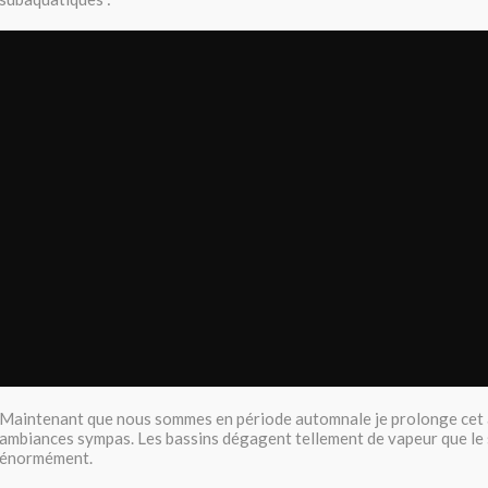
Maintenant que nous sommes en période automnale je prolonge cet art
ambiances sympas. Les bassins dégagent tellement de vapeur que le
énormément.