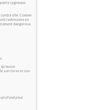
quatre cygneaux
t contre elle. Comme
sont redressées en
lièrement dangereux.
s.
 qu'aucun
fle son torse et son
op profond pour