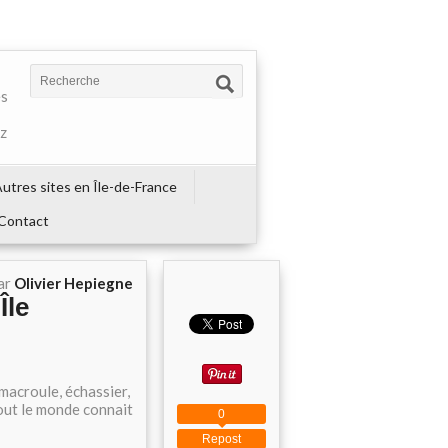
es
ez
utres sites en Île-de-France
Contact
ar
Olivier Hepiegne
Île
 macroule, échassier,
out le monde connait
0
Repost