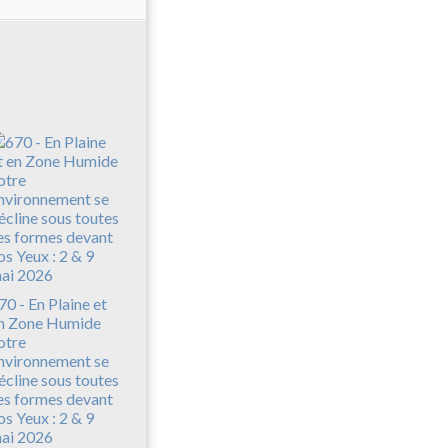
70 - En Plaine et
n Zone Humide
otre
nvironnement se
écline sous toutes
es formes devant
os Yeux : 2 & 9
ai 2026