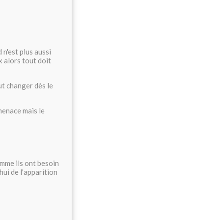
 n'est plus aussi
 alors tout doit
t changer dès le
menace mais le
omme ils ont besoin
ui de l'apparition