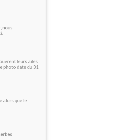
, nous
i.
ouvrent leurs ailes
te photo date du 31
e alors que le
herbes