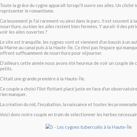
Toute la grâce du cygne apparaît lorsqu'il ouvre ses ailes. Un cliché 
représenter le romantisme.
Curieusement je l'ai rarement vu ainsi dans le parc. Il est souvent à l
nourriture, ou bien les ailes restent bien fermées. Y aurait-il des péri
voir les ailes ouvertes ?
Le site est tranquille, les cygnes vont et viennent d'un bassin à un a
la Marne au canal puis à la Haute-Île. Ce n'est pas l'espace qui manque
offrent suffisamment de nourriture pour séjourner.
D'ailleurs cette année nous avons été heureux de voir un couple de 
petits.
C'était une grande première à la Haute-Île.
Ce couple a choisi l'îlot flottant placé juste en face d'un observato
rien manquer.
La création du nid, l'incubation, la naissance et toutes les promenades
Voici donc notre couple en train de sélectionner les herbes nécessair