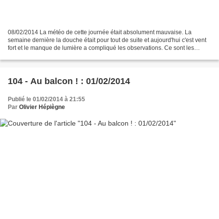
08/02/2014 La météo de cette journée était absolument mauvaise. La
semaine dernière la douche était pour tout de suite et aujourd'hui c'est vent
fort et le manque de lumière a compliqué les observations. Ce sont les
conséquences des tempêtes sur nos côtes...
104 - Au balcon ! : 01/02/2014
Publié le 01/02/2014 à 21:55
Par
Olivier Hépiègne