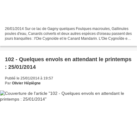
26/01/2014 Sur ce lac de Gagny quelques Foulques macroules, Gallinules
poules d'eau, Canards colverts et deux autres espèces d'oiseau passent des
jours tranquilles : l'Oie Cygnoïde et le Canard Mandarin. L'Oie Cygnoîde est
arrivée par quel chemin ? J'en...
102 - Quelques envols en attendant le printemps
: 25/01/2014
Publié le 25/01/2014 à 19:57
Par
Olivier Hépiègne