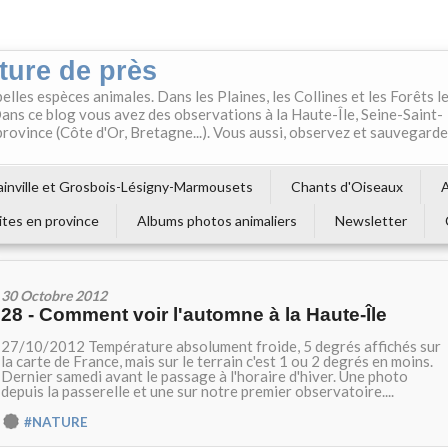
ture de près
belles espèces animales. Dans les Plaines, les Collines et les Forêts l
ns ce blog vous avez des observations à la Haute-Île, Seine-Saint-
 province (Côte d'Or, Bretagne...). Vous aussi, observez et sauvegard
inville et Grosbois-Lésigny-Marmousets
Chants d'Oiseaux
A
ites en province
Albums photos animaliers
Newsletter
30 Octobre 2012
28 - Comment voir l'automne à la Haute-Île
27/10/2012 Température absolument froide, 5 degrés affichés sur
la carte de France, mais sur le terrain c'est 1 ou 2 degrés en moins.
Dernier samedi avant le passage à l'horaire d'hiver. Une photo
depuis la passerelle et une sur notre premier observatoire....
#NATURE