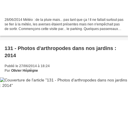
28/06/2014 Météo : de la pluie mais... pas tant que ça ! Il ne fallait surtout pas
se fier à la météo, les averses étaient présentes mais rien n'empêchait pas
de sortir. Commençons cette visite par... le parking. Quelques passereaux
sont déjà à la chasse....
131 - Photos d'arthropodes dans nos jardins :
2014
Publié le 27/06/2014 à 18:24
Par
Olivier Hépiègne