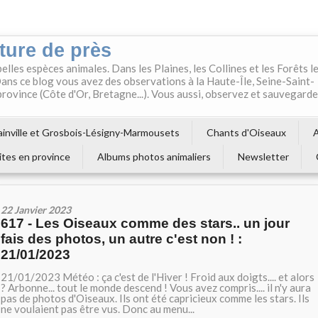
ture de près
belles espèces animales. Dans les Plaines, les Collines et les Forêts l
ns ce blog vous avez des observations à la Haute-Île, Seine-Saint-
 province (Côte d'Or, Bretagne...). Vous aussi, observez et sauvegard
inville et Grosbois-Lésigny-Marmousets
Chants d'Oiseaux
A
ites en province
Albums photos animaliers
Newsletter
22 Janvier 2023
617 - Les Oiseaux comme des stars.. un jour
fais des photos, un autre c'est non ! :
21/01/2023
21/01/2023 Météo : ça c'est de l'Hiver ! Froid aux doigts.... et alors
? Arbonne... tout le monde descend ! Vous avez compris.... il n'y aura
pas de photos d'Oiseaux. Ils ont été capricieux comme les stars. Ils
ne voulaient pas être vus. Donc au menu...