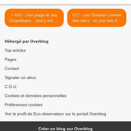
< 615 - Une plage et ses
617 - Les Oiseaux comme
Coquillages... tout y est au
des stars.. un jour fais des
bord d'un grand Fleuve ! :
photos, un autre c'est non !
10/12/2022
: 21/01/2023 >
Hébergé par Overblog
Top articles
Pages
Contact
Signaler un abus
C.G.U.
Cookies et données personnelles
Préférences cookies
Voir le profil de Eco-observateur sur le portail Overblog
Créer un blog sur Overblog