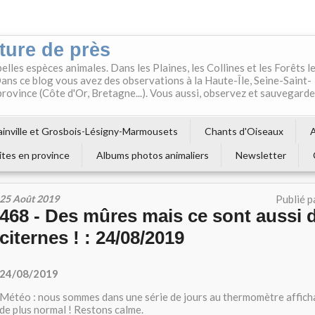
ture de près
belles espèces animales. Dans les Plaines, les Collines et les Forêts l
ns ce blog vous avez des observations à la Haute-Île, Seine-Saint-
 province (Côte d'Or, Bretagne...). Vous aussi, observez et sauvegard
inville et Grosbois-Lésigny-Marmousets
Chants d'Oiseaux
A
ites en province
Albums photos animaliers
Newsletter
25 Août 2019
Publié p
468 - Des mûres mais ce sont aussi 
citernes ! : 24/08/2019
24/08/2019
Météo : nous sommes dans une série de jours au thermomètre afficha
de plus normal ! Restons calme.