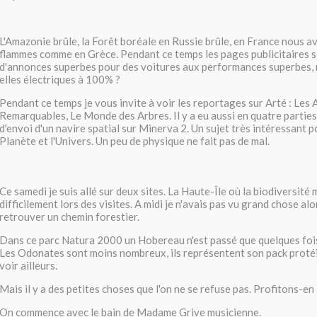
L'Amazonie brûle, la Forêt boréale en Russie brûle, en France nous a
flammes comme en Grèce. Pendant ce temps les pages publicitaires s
d'annonces superbes pour des voitures aux performances superbes,
elles électriques à 100% ?
Pendant ce temps je vous invite à voir les reportages sur Arté : Les 
Remarquables, Le Monde des Arbres. Il y a eu aussi en quatre parties
d'envoi d'un navire spatial sur Minerva 2. Un sujet très intéressant 
Planète et l'Univers. Un peu de physique ne fait pas de mal.
Ce samedi je suis allé sur deux sites. La Haute-Île où la biodiversité
difficilement lors des visites. A midi je n'avais pas vu grand chose alor
retrouver un chemin forestier.
Dans ce parc Natura 2000 un Hobereau n'est passé que quelques fois p
Les Odonates sont moins nombreux, ils représentent son pack protéin
voir ailleurs.
Mais il y a des petites choses que l'on ne se refuse pas. Profitons-en 
On commence avec le bain de Madame Grive musicienne.