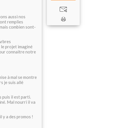
vons aussi nos
ont remplies
 mais combien sont-
Arbres
 le projet imaginé
pour connaitre notre
 mise à mal se montre
s je suis allé
uis il est parti.
é. Mal nourri il va
il y a des promos !