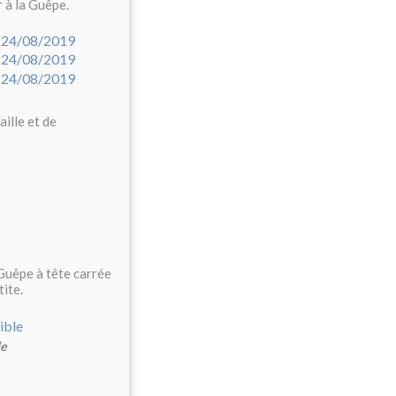
 à la Guêpe.
aille et de
 Guêpe à tête carrée
tite.
le