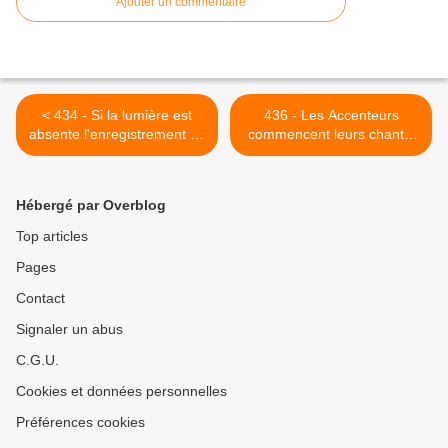
Ajouter un commentaire
< 434 - Si la lumière est
436 - Les Accenteurs
absente l'enregistrement de
commencent leurs chants,
leurs cris prouvera leur
Bouvreuils y compris ! :
présence : 20/01/2019
02/02/2019 >
Hébergé par Overblog
Top articles
Pages
Contact
Signaler un abus
C.G.U.
Cookies et données personnelles
Préférences cookies