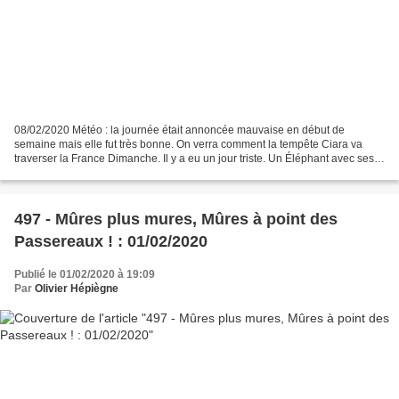
08/02/2020 Météo : la journée était annoncée mauvaise en début de
semaine mais elle fut très bonne. On verra comment la tempête Ciara va
traverser la France Dimanche. Il y a eu un jour triste. Un Éléphant avec ses
deux magnifiques défenses est parti à...
497 - Mûres plus mures, Mûres à point des
Passereaux ! : 01/02/2020
Publié le 01/02/2020 à 19:09
Par
Olivier Hépiègne