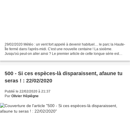
29/02/2020 Météo : un vent fort appelé à devenir habituel.... le parc la Haute-
Île fermé dans l'après-midi. C'est une nouvelle centaine ! La sixième.
Jusqu'où peut-on aller ainsi ? Le premier article de cette longue série est
curieux. Je ne suis pas allé...
500 - Si ces espèces-là disparaissent, afaune tu
seras ! : 22/02/2020
Publié le 22/02/2020 à 21:37
Par
Olivier Hépiègne