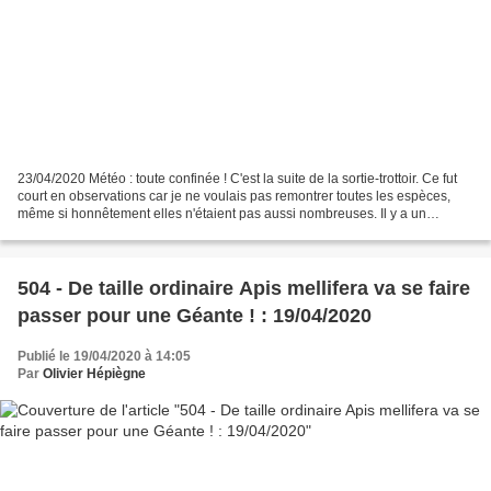
23/04/2020 Météo : toute confinée ! C'est la suite de la sortie-trottoir. Ce fut
court en observations car je ne voulais pas remontrer toutes les espèces,
même si honnêtement elles n'étaient pas aussi nombreuses. Il y a un
nouveau venu : Valgus hemipterus....
504 - De taille ordinaire Apis mellifera va se faire
passer pour une Géante ! : 19/04/2020
Publié le 19/04/2020 à 14:05
Par
Olivier Hépiègne