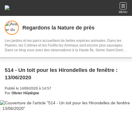
MENU
Regardons la Nature de près
Les jardins et les parcs accueillent de belles espèces animales. Dans les
Plaines, les Collines et les Forêts les Animaux sont encore plus sauvages.
Dans ce blog vous avez des observations à la Haute-Île, Seine-Saint-Denis,
ailleurs en Île-de-France et en province (Côte d'Or, Bretagne...). Vous aussi,
observez et sauvegardez notre Nature.
514 - Un toit pour les Hirondelles de fenêtre :
13/06/2020
Publié le 14/06/2020 à 14:57
Par
Olivier Hépiègne