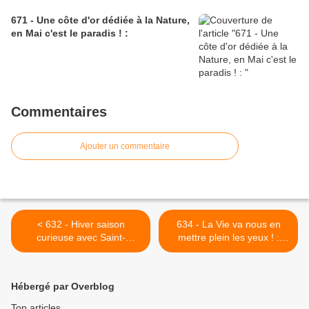
671 - Une côte d'or dédiée à la Nature,
en Mai c'est le paradis ! :
Commentaires
Ajouter un commentaire
< 632 - Hiver saison
634 - La Vie va nous en
curieuse avec Saint-
mettre plein les yeux ! :
Valentin et le début des
06/04/2024 >
chants des Oiseaux : 28/01
& 11/02/2024
Hébergé par Overblog
Top articles