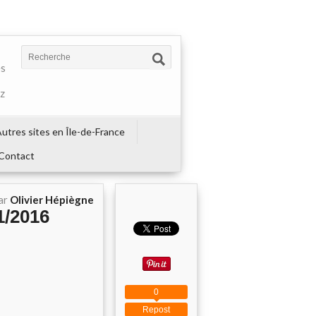
es
ez
utres sites en Île-de-France
Contact
ar
Olivier Hépiègne
11/2016
0
Repost