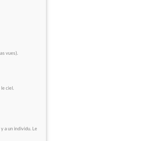
as vues).
e ciel.
 y a un individu. Le