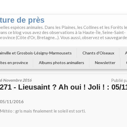
ture de près
belles espèces animales. Dans les Plaines, les Collines et les Forêts l
ns ce blog vous avez des observations à la Haute-Île, Seine-Saint-
 province (Côte d'Or, Bretagne...). Vous aussi, observez et sauvegard
inville et Grosbois-Lésigny-Marmousets
Chants d'Oiseaux
A
ites en province
Albums photos animaliers
Newsletter
6 Novembre 2016
Publié p
271 - Lieusaint ? Ah oui ! Joli ! : 05/
05/11/2016
Météo : gris mais finalement le soleil est sorti.