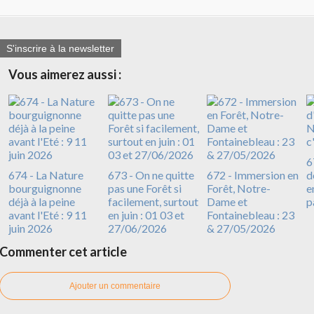
S'inscrire à la newsletter
Vous aimerez aussi :
6
674 - La Nature
673 - On ne quitte
672 - Immersion en
d
bourguignonne
pas une Forêt si
Forêt, Notre-
e
déjà à la peine
facilement, surtout
Dame et
p
avant l'Eté : 9 11
en juin : 01 03 et
Fontainebleau : 23
juin 2026
27/06/2026
& 27/05/2026
Commenter cet article
Ajouter un commentaire