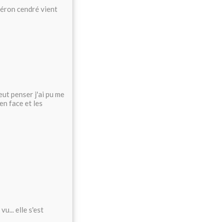
Héron cendré vient
ut penser j'ai pu me
en face et les
... elle s'est