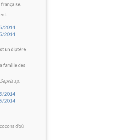
 française.
ent.
est un diptère
a famille des
Sepsis sp
.
 cocons d'où