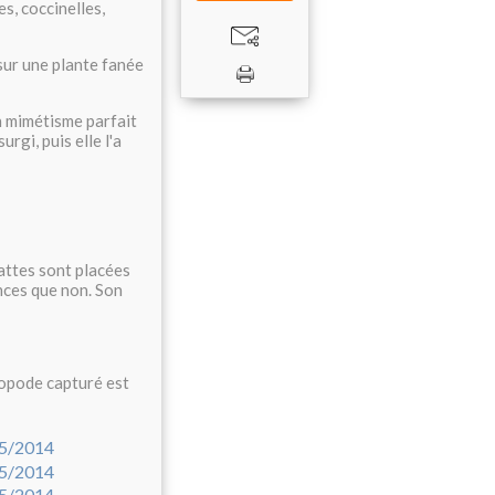
s, coccinelles,
sur une plante fanée
un mimétisme parfait
urgi, puis elle l'a
attes sont placées
ances que non. Son
ropode capturé est