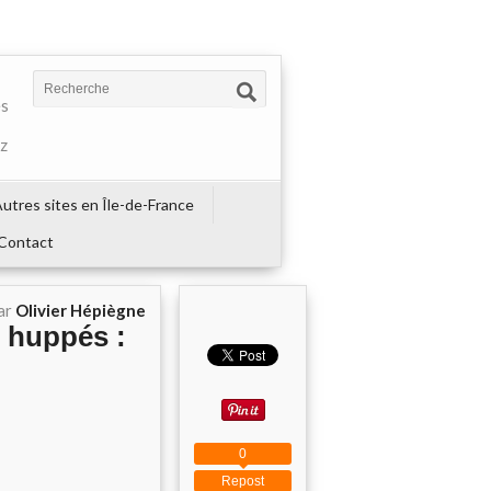
es
ez
utres sites en Île-de-France
Contact
ar
Olivier Hépiègne
s huppés :
0
Repost