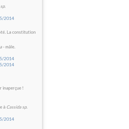
sp.
té. La constitution
ta
- mâle.
r inaperçue !
te à
Cassida sp.