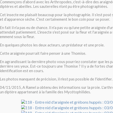
Commençons d'abord avec les Arthropodes, c'est-à-dire des araignée
diptères et abeilles. Les sauterelles n'ont pu être photographiées.
Cet insecte me plaisait beaucoup pour la photographie. Il s'est posé 
et d’apparence sèche. C'est certainement le bon coin pour se poser.
En fait il n'a pas eu de chance. Il n'a pas vu qu'une petite araignée d'
attendait patiemment. L'insecte s'est posé sur la fleur et l'araignée a s
emmené sous la fleur.
En quelques photos les deux acteurs, un prédateur et une proie.
Cette araignée pourrait faire penser à une Thomise.
En agrandissant la dernière photo vous pourriez constater que les p
derrière ses yeux. Est-ce toujours une Thomise ? Il y a de fortes ch
identification est en cours.
Les photos manquent de précision, il n'est pas possible de l'identifier.
04/11/2015, A Ramel a obtenu des informations sur la proie. L'arth
un diptère appartenant à la famille des Mycétophilides.