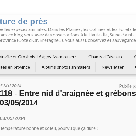
ture de près
belles espèces animales. Dans les Plaines, les Collines et les Forêts l
ns ce blog vous avez des observations à la Haute-Île, Seine-Saint-
 province (Côte d'Or, Bretagne...). Vous aussi, observez et sauvegard
inville et Grosbois-Lésigny-Marmousets
Chants d'Oiseaux
A
ites en province
Albums photos animaliers
Newsletter
5 Mai 2014
Publié p
118 - Entre nid d'araignée et grèbon
03/05/2014
03/05/2014
Température bonne et soleil, pourvu que ça dure !