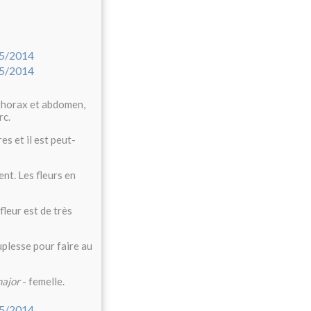
 thorax et abdomen,
rc.
es et il est peut-
ent. Les fleurs en
fleur est de très
uplesse pour faire au
ajor
- femelle.