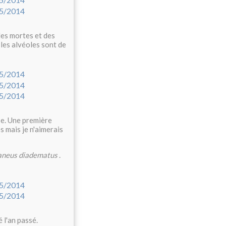
les mortes et des
 les alvéoles sont de
ose. Une première
s mais je n'aimerais
aneus diadematus
.
 l'an passé.