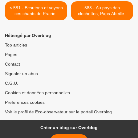
< 581 - Ecoutons et voyons
583 - Au pays des
ces chants de Prairie :
clochettes, Paps Abeilles
11/08/2021
Guêpes et Lézards
s'éclatent ! ! 28/08/2021 >
Hébergé par Overblog
Top articles
Pages
Contact
Signaler un abus
C.G.U.
Cookies et données personnelles
Préférences cookies
Voir le profil de Eco-observateur sur le portail Overblog
Créer un blog sur Overblog