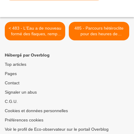
< 483 - L'Eau a de nouveau
485 - Parcours hétéroclite
formé des flaques, rempli
pour des heures de
des Etangs, humidifié les
découvertes : 30/11/2019 >
sols. Un renouveau
s'annonce ! : 16/11/2019
Hébergé par Overblog
Top articles
Pages
Contact
Signaler un abus
C.G.U.
Cookies et données personnelles
Préférences cookies
Voir le profil de Eco-observateur sur le portail Overblog