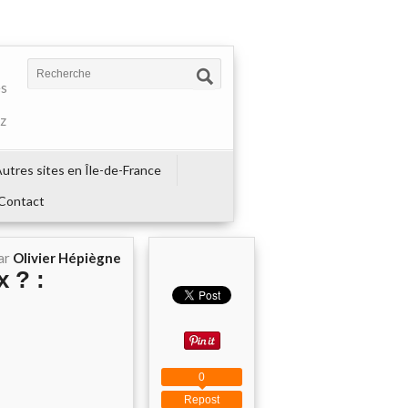
es
ez
utres sites en Île-de-France
Contact
ar
Olivier Hépiègne
x ? :
0
Repost