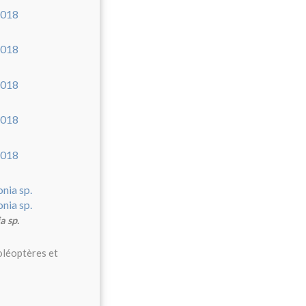
a sp.
oléoptères et