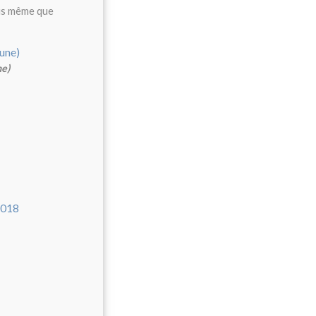
ois même que
ne)