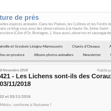
ture de près
belles espèces animales. Dans les Plaines, les Collines et les Forêts l
ns ce blog vous avez des observations à la Haute-Île, Seine-Saint-
 province (Côte d'Or, Bretagne...). Vous aussi, observez et sauvegard
inville et Grosbois-Lésigny-Marmousets
Chants d'Oiseaux
A
ites en province
Albums photos animaliers
Newsletter
8 Novembre 2018
Publié p
421 - Les Lichens sont-ils des Corau
03/11/2018
02 et 03/11/2018
Météo : conforme à l'Automne ?