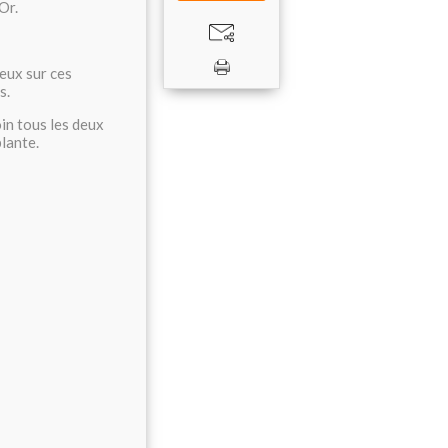
Or.
eux sur ces
s.
oin tous les deux
blante.