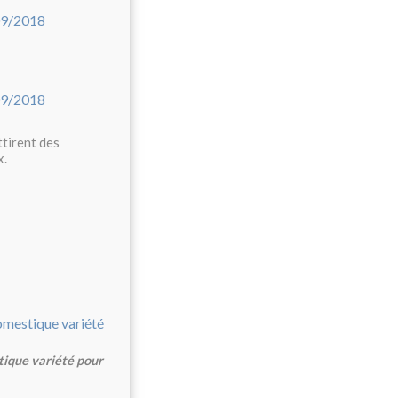
ttirent des
x.
tique variété pour