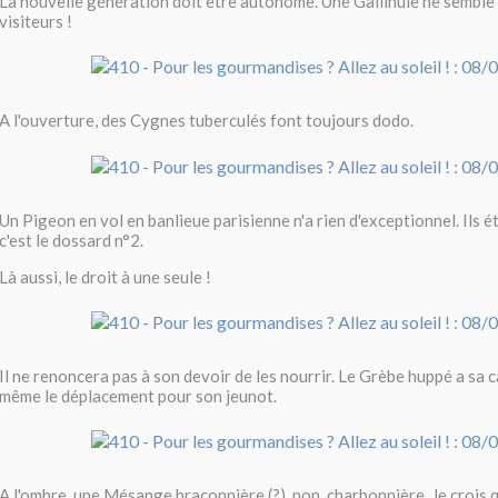
La nouvelle génération doit être autonome. Une Gallinule ne semble 
visiteurs !
A l'ouverture, des Cygnes tuberculés font toujours dodo.
Un Pigeon en vol en banlieue parisienne n'a rien d'exceptionnel. Ils ét
c'est le dossard n°2.
Là aussi, le droit à une seule !
Il ne renoncera pas à son devoir de les nourrir. Le Grèbe huppé a sa cap
même le déplacement pour son jeunot.
A l'ombre, une Mésange braconnière (?), non, charbonnière. Je crois 