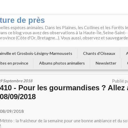
ture de près
belles espèces animales. Dans les Plaines, les Collines et les Forêts l
ns ce blog vous avez des observations à la Haute-Île, Seine-Saint-
 province (Côte d'Or, Bretagne...). Vous aussi, observez et sauvegard
inville et Grosbois-Lésigny-Marmousets
Chants d'Oiseaux
A
ites en province
Albums photos animaliers
Newsletter
9 Septembre 2018
Publié p
410 - Pour les gourmandises ? Allez a
08/09/2018
08/09/2018
Météo : la fraîcheur de la semaine pour une bonne ambiance et du sole
!