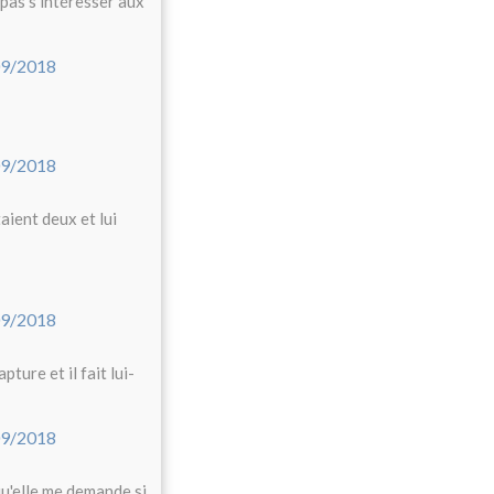
pas s'intéresser aux
aient deux et lui
ture et il fait lui-
qu'elle me demande si