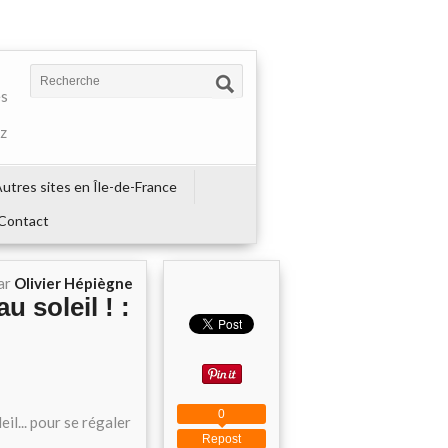
es
ez
utres sites en Île-de-France
Contact
ar
Olivier Hépiègne
u soleil ! :
0
il... pour se régaler
Repost