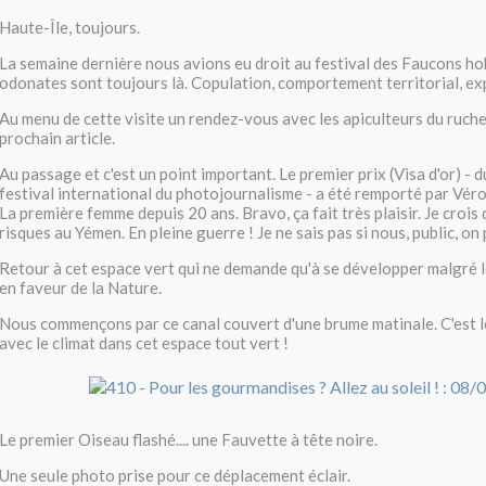
Haute-Île, toujours.
La semaine dernière nous avions eu droit au festival des Faucons h
odonates sont toujours là. Copulation, comportement territorial, expo
Au menu de cette visite un rendez-vous avec les apiculteurs du rucher
prochain article.
Au passage et c'est un point important. Le premier prix (Visa d'or) - 
festival international du photojournalisme - a été remporté par Vér
La première femme depuis 20 ans. Bravo, ça fait très plaisir. Je crois q
risques au Yémen. En pleine guerre ! Je ne sais pas si nous, public, o
Retour à cet espace vert qui ne demande qu'à se développer malgré 
en faveur de la Nature.
Nous commençons par ce canal couvert d'une brume matinale. C'est l
avec le climat dans cet espace tout vert !
Le premier Oiseau flashé.... une Fauvette à tête noire.
Une seule photo prise pour ce déplacement éclair.