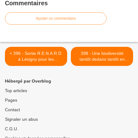
Commentaires
Ajouter un commentaire
< 396 - Sortie R.E.N.A.R.D.
398 - Une biodiversité
à Lésigny pour les
tantôt dedans tantôt en
Odonates et Papillons :
dehors du parc : juin juillet
30/06/2018
2018 >
Hébergé par Overblog
Top articles
Pages
Contact
Signaler un abus
C.G.U.