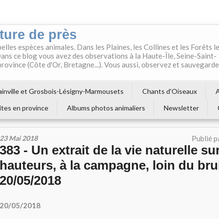
ture de près
belles espèces animales. Dans les Plaines, les Collines et les Forêts l
ns ce blog vous avez des observations à la Haute-Île, Seine-Saint-
 province (Côte d'Or, Bretagne...). Vous aussi, observez et sauvegard
inville et Grosbois-Lésigny-Marmousets
Chants d'Oiseaux
A
ites en province
Albums photos animaliers
Newsletter
23 Mai 2018
Publié p
383 - Un extrait de la vie naturelle su
hauteurs, à la campagne, loin du brui
20/05/2018
20/05/2018