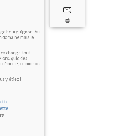
llage bourguignon. Au
n domaine mais le
t ça change tout.
lors, quid des
e crèmerie, comme on
s y étiez !
te