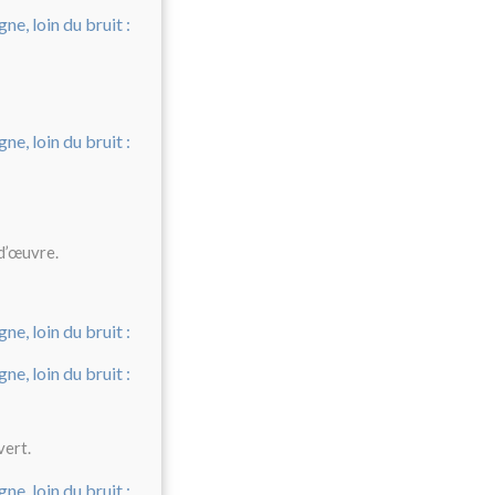
-d’œuvre.
vert.