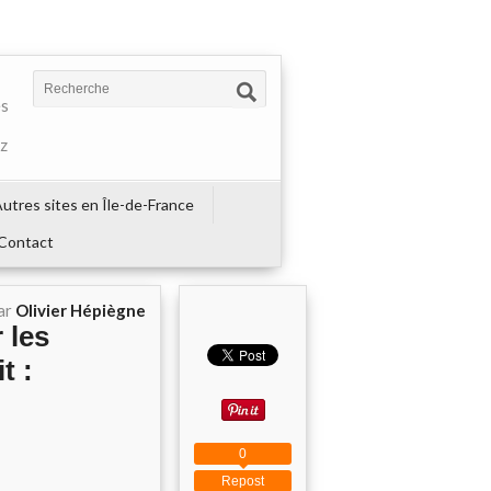
es
ez
utres sites en Île-de-France
Contact
ar
Olivier Hépiègne
r les
t :
0
Repost