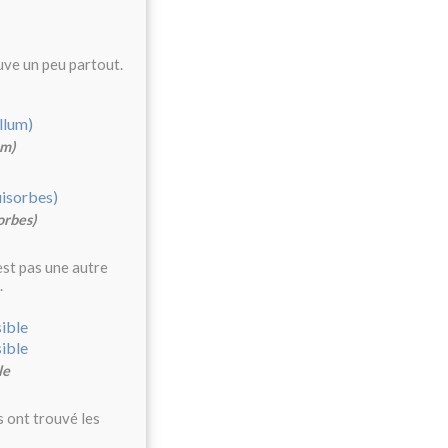
uve un peu partout.
um)
orbes)
est pas une autre
.
le
s ont trouvé les