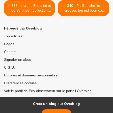
< 338 - Livret d'Eristales et
340 - Pic Epeiche, tu
de Syrphes - collection
creuses ton nid pour cet
Haute-Île
hiver ? : 30/11/2017 >
Hébergé par Overblog
Top articles
Pages
Contact
Signaler un abus
C.G.U.
Cookies et données personnelles
Préférences cookies
Voir le profil de Eco-observateur sur le portail Overblog
Créer un blog sur Overblog