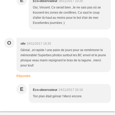
E
Eco-observateur
26/11/2017 10:20
Oui, Vincent. Ce serait bien. Je ne sais pas où se
trouvent les zones de conifères. Ca vaut le coup
d'aller là-haut au moins pour le bol d'air de mer.
Excellentes journées :)
O
oliv
24/11/2017 19:35
Génial...et rapide ! une paire de jours pour se remémorer le
mémorable! Superbes photos surtout les BC envol et le jeune
phoque veau marin rejoignant le bras de la lagune...merci
pour tout!
Répondre
E
Eco-observateur
24/11/2017 20:18
Ton plan était génial ! Merci encore