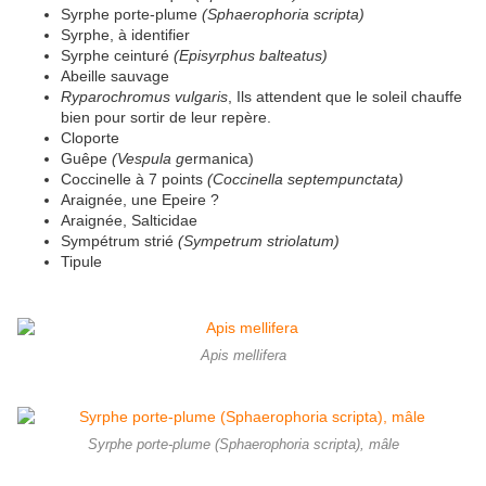
Syrphe porte-plume
(Sphaerophoria scripta)
Syrphe, à identifier
Syrphe ceinturé
(Episyrphus balteatus)
Abeille sauvage
Ryparochromus vulgaris
, Ils attendent que le soleil chauffe
bien pour sortir de leur repère.
Cloporte
Guêpe
(Vespula g
ermanica)
Coccinelle à 7 points
(Coccinella septempunctata)
Araignée, une Epeire ?
Araignée, Salticidae
Sympétrum strié
(Sympetrum striolatum)
Tipule
Apis mellifera
Syrphe porte-plume (Sphaerophoria scripta), mâle