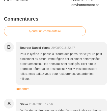
2 & 9 mai 2026
Commentaires
Ajouter un commentaire
B
Bourget Daniel Yonne
29/08/2016 22:47
Pour le lycène je pense à l'azuré des parcs. <br /> j'ai un petit
pincement au cœur , votre région est tellement anthropisée!
pratiquement tout les animaux sont protégés, c'est dire le
degré de dégradation des habitats! <br /> vos photos sont
jolies, mais battez vous pour restaurer sauvegarder les
milieux.
Répondre
S
Steve
20/07/2015 19:56
Je n'ai rien à dire pour vous aider. Je trouve juste ces photos