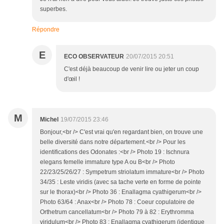
superbes.
Répondre
E
ECO OBSERVATEUR
20/07/2015 20:51
C'est déjà beaucoup de venir lire ou jeter un coup
d'œil !
M
Michel
19/07/2015 23:46
Bonjour,<br /> C'est vrai qu'en regardant bien, on trouve une
belle diversité dans notre département.<br /> Pour les
identifications des Odonates :<br /> Photo 19 : Ischnura
elegans femelle immature type A ou B<br /> Photo
22/23/25/26/27 : Sympetrum striolatum immature<br /> Photo
34/35 : Leste viridis (avec sa tache verte en forme de pointe
sur le thorax)<br /> Photo 36 : Enallagma cyathigerum<br />
Photo 63/64 : Anax<br /> Photo 78 : Coeur copulatoire de
Orthetrum cancellatum<br /> Photo 79 à 82 : Erythromma
viridulum<br /> Photo 83 : Enallagma cyathigerum (identique